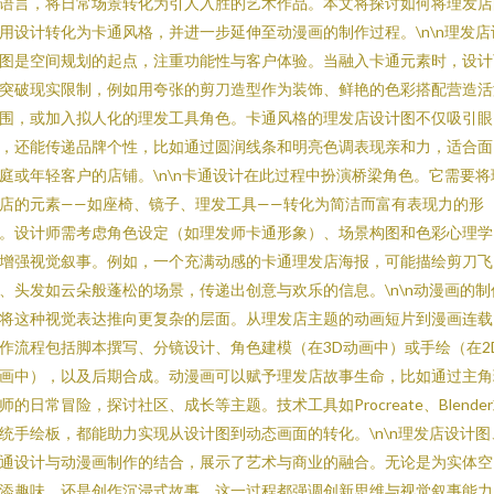
语言，将日常场景转化为引人入胜的艺术作品。本文将探讨如何将理发店
用设计转化为卡通风格，并进一步延伸至动漫画的制作过程。\n\n理发店
图是空间规划的起点，注重功能性与客户体验。当融入卡通元素时，设计
突破现实限制，例如用夸张的剪刀造型作为装饰、鲜艳的色彩搭配营造活
围，或加入拟人化的理发工具角色。卡通风格的理发店设计图不仅吸引眼
，还能传递品牌个性，比如通过圆润线条和明亮色调表现亲和力，适合面
庭或年轻客户的店铺。\n\n卡通设计在此过程中扮演桥梁角色。它需要将
店的元素——如座椅、镜子、理发工具——转化为简洁而富有表现力的形
。设计师需考虑角色设定（如理发师卡通形象）、场景构图和色彩心理学
增强视觉叙事。例如，一个充满动感的卡通理发店海报，可能描绘剪刀飞
、头发如云朵般蓬松的场景，传递出创意与欢乐的信息。\n\n动漫画的制
将这种视觉表达推向更复杂的层面。从理发店主题的动画短片到漫画连载
作流程包括脚本撰写、分镜设计、角色建模（在3D动画中）或手绘（在2
画中），以及后期合成。动漫画可以赋予理发店故事生命，比如通过主角
师的日常冒险，探讨社区、成长等主题。技术工具如Procreate、Blende
统手绘板，都能助力实现从设计图到动态画面的转化。\n\n理发店设计图
通设计与动漫画制作的结合，展示了艺术与商业的融合。无论是为实体空
添趣味，还是创作沉浸式故事，这一过程都强调创新思维与视觉叙事能力