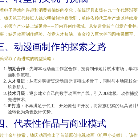
着电子游戏的兴起和消费者偏好的变化，传统玩具市场在九十年代逐渐萎
。钱氏第三代接班人钱永明敏锐地察觉到，单纯依赖代工生产难以持续发
，必须向产业链上游延伸——即内容创作领域。从制造业转向创意产业并
事：缺乏动画制作经验、创意人才短缺、资金投入巨大等问题接踵而至。
三、动漫画制作的探索之路
氏采取了渐进式的转型策略：
初期合作
：先与本地动画工作室合作，投资制作短片试水市场，学习
画制作流程。
人才引进
：从海外聘请资深动画导演和技术骨干，同时与本地院校合
培养新人。
技术升级
：逐步建立自己的数字动画生产线，引入3D建模、动作捕
先进技术。
IP打造
：不再满足于代工，开始原创IP开发，将家族积累的玩具设计
验转化为角色设计优势。
四、代表性作品与商业模式
过十余年摸索，钱氏动画推出了首部原创电视动画《机甲小英雄》，该作