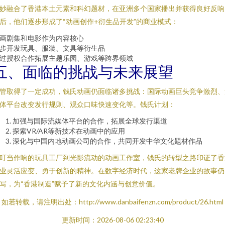
妙融合了香港本土元素和科幻题材，在亚洲多个国家播出并获得良好反响
后，他们逐步形成了“动画创作+衍生品开发”的商业模式：
画剧集和电影作为内容核心
步开发玩具、服装、文具等衍生品
过授权合作拓展主题乐园、游戏等跨界领域
五、面临的挑战与未来展望
管取得了一定成功，钱氏动画仍面临诸多挑战：国际动画巨头竞争激烈、
体平台改变发行规则、观众口味快速变化等。钱氏计划：
加强与国际流媒体平台的合作，拓展全球发行渠道
探索VR/AR等新技术在动画中的应用
深化与中国内地动画公司的合作，共同开发中华文化题材作品
叮当作响的玩具工厂到光影流动的动画工作室，钱氏的转型之路印证了香
业灵活应变、勇于创新的精神。在数字经济时代，这家老牌企业的故事仍
写，为“香港制造”赋予了新的文化内涵与创意价值。
如若转载，请注明出处：http://www.danbaifenzn.com/product/26.html
更新时间：2026-08-06 02:23:40