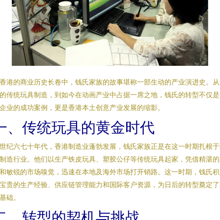
香港的商业历史长卷中，钱氏家族的故事堪称一部生动的产业演进史。从
的传统玩具制造，到如今在动画产业中占据一席之地，钱氏的转型不仅是
企业的成功案例，更是香港本土创意产业发展的缩影。
一、传统玩具的黄金时代
世纪六七十年代，香港制造业蓬勃发展，钱氏家族正是在这一时期扎根于
制造行业。他们以生产铁皮玩具、塑胶公仔等传统玩具起家，凭借精湛的
和敏锐的市场嗅觉，迅速在本地及海外市场打开销路。这一时期，钱氏积
宝贵的生产经验、供应链管理能力和国际客户资源，为日后的转型奠定了
基础。
二、转型的契机与挑战