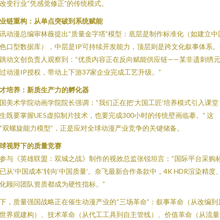
改变行业“凭感觉修正”的传统模式。
业链重构：从单点突破到系统赋能
讯动漫总编审林薇提出“质量金字塔”模型：底层是制作标准化（如建立中
色口型数据库），中层是IP可持续开发能力，顶层则是跨文化叙事体系。
跳动文创负责人观察到：“优质内容正在反向赋能供应链——某非遗刺绣
过动漫IP授权，带动上下游37家企业完成工艺升级。”
才培养：新质生产力的孵化器
国美术学院动画学院院长强调：“我们正在把‘大国工匠’培养模式引入课堂
生既要掌握UE5虚拟制片技术，也要完成300小时的传统壁画临摹。” 这
“双螺旋能力模型”，正是应对全球动漫产业竞争的关键储备。
球视野下的质量竞赛
参与《英雄联盟：双城之战》制作的视效总监张锐坦言：“国际平台采购
已从‘中国成本’转向‘中国质量’。奈飞最新合作条款中，4K HDR渲染精度
化顾问团队资质都成为硬性指标。”
下，质量强国战略正在催生动漫产业的“三场革命”：叙事革命（从改编到
世界观建构）、技术革命（从代工工具到自主管线）、价值革命（从流量