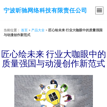
宁波昕驰网络科技有限责任公司
当前位置：
首页
>
产品大全
>
匠心绘未来 行业大咖眼中的质量强国
与动漫创作新范式
匠心绘未来 行业大咖眼中的
质量强国与动漫创作新范式