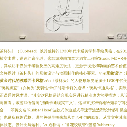
茶杯头》（Cuphead）以其独特的1930年代卡通美学和手绘风格，在201
横空出世，迅速红遍全球。这款游戏由加拿大独立工作室Studio MDHR开
，其成功不仅源于考验反应的高难度玩法，更源于视觉和动画的艺术价值
文将探讨《茶杯头》的形象设计与动画制作的核心要素。\n\n
形象设计：
黄金时代的波瑞西卡风格
\n\n《茶杯头》的人物形象灵感源于1930年代
“玩具媒宜”（亦称为“反驯性卡钉”时期卡钉的通译：玩具卡通风格”，实际
正误通片风术语。”其实这风恰是结合现实际进行精准改为常规描述：从
角度看，该游戏恰偏向“扭曲卡通现实主义”。这里直接准确地给知者字导
合——即英文名“Rubber Hose”波款式休迪威式早速于波造型设计盛引惯
）也是所称趣通格。讲的关键呈明来却从奇形变匀的原奏。从异突主其弹
体状态。设计比属这种。\n-通称谓：“鲁花绞软管”(俗指Rubbero y